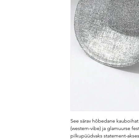
See särav hõbedane kauboihat
(western-vibe) ja glamuurse fest
pilkupüüdvaks statement-aksessu