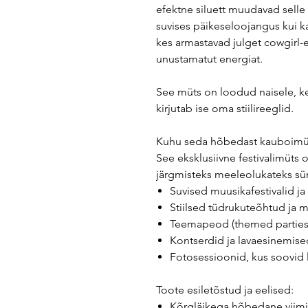
efektne siluett muudavad selle 
suvises päikeseloojangus kui ka 
kes armastavad julget cowgirl-e
unustamatut energiat.
See müts on loodud naisele, ke
kirjutab ise oma stiilireeglid.
Kuhu seda hõbedast kauboimü
See eksklusiivne festivalimüts on
järgmisteks meeleolukateks s
Suvised muusikafestivalid j
Stiilsed tüdrukuteõhtud ja
Teemapeod (themed parties) j
Kontserdid ja lavaesinemise
Fotosessioonid, kus soovid lu
Toote esiletõstud ja eelised:
Kõrgläikega hõbedane viimis