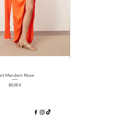
eit Mandarin Muse
Quick View
Midikleit
Q
Price
80,00 €