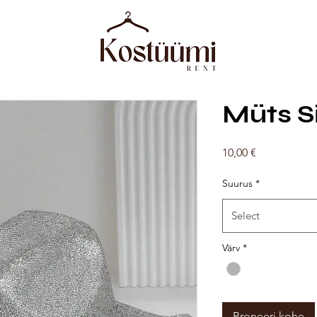
Müts S
Price
10,00 €
Suurus
*
Select
Värv
*
Broneeri kohe