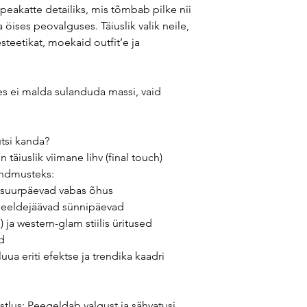
peakatte detailiks, mis tõmbab pilke nii
öises peovalguses. Täiuslik valik neile,
steetikat, moekaid outfit’e ja
s ei malda sulanduda massi, vaid
tsi kanda?
 täiuslik viimane lihv (final touch)
ündmusteks:
a suurpäevad vabas õhus
 meeldejäävad sünnipäevad
a western-glam stiilis üritused
d
ua eriti efektse ja trendika kaadri
tlus: Peegeldab valgust ja sähvatusi