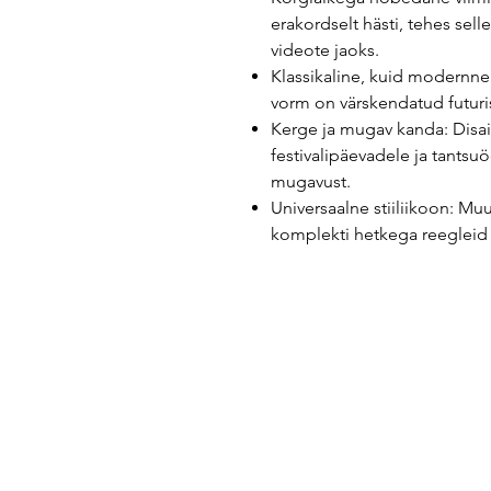
erakordselt hästi, tehes sell
videote jaoks.
Klassikaline, kuid modernne 
vorm on värskendatud futuris
Kerge ja mugav kanda: Disa
festivalipäevadele ja tants
mugavust.
Universaalne stiiliikoon: Mu
komplekti hetkega reegleid