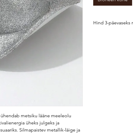
Hind 3-päevaseks 
Kui soovid pikemat lae
festivaliks), anna me
lepime eraldi kokku.
 ühendab metsiku lääne meeleolu
ivalienergia üheks julgeks ja
aariks. Silmapaistev metallik-läige ja