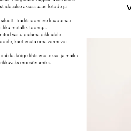
est ideaalse aksessuaari fotode ja
V
siluett: Traditsiooniline kauboihati
tliku metallik-tooniga.
initud vastu pidama pikkadele
uöödele, kaotamata oma vormi või
udab ka kõige lihtsama teksa- ja maika-
 rikkuvaks moesõnumiks.