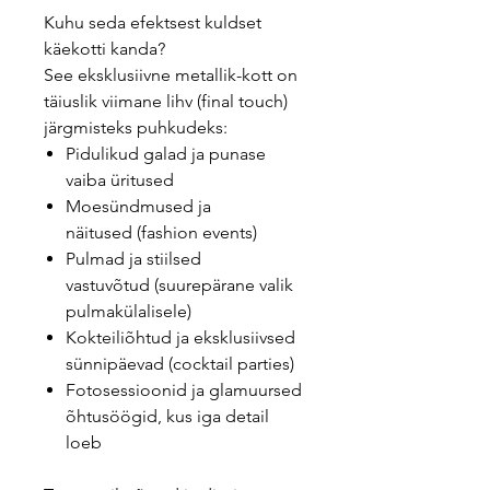
Kuhu seda efektsest kuldset
käekotti kanda?
See eksklusiivne metallik-kott on
täiuslik viimane lihv (final touch)
järgmisteks puhkudeks:
Pidulikud galad ja punase
vaiba üritused
Moesündmused ja
näitused (fashion events)
Pulmad ja stiilsed
vastuvõtud (suurepärane valik
pulmakülalisele)
Kokteiliõhtud ja eksklusiivsed
sünnipäevad (cocktail parties)
Fotosessioonid ja glamuursed
õhtusöögid, kus iga detail
loeb