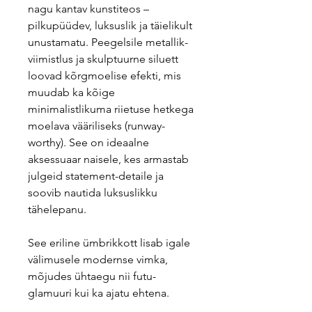
nagu kantav kunstiteos –
pilkupüüdev, luksuslik ja täielikult
unustamatu. Peegelsile metallik-
viimistlus ja skulptuurne siluett
loovad kõrgmoelise efekti, mis
muudab ka kõige
minimalistlikuma riietuse hetkega
moelava vääriliseks (runway-
worthy). See on ideaalne
aksessuaar naisele, kes armastab
julgeid statement-detaile ja
soovib nautida luksuslikku
tähelepanu.
See eriline ümbrikkott lisab igale
välimusele modernse vimka,
mõjudes ühtaegu nii futu-
glamuuri kui ka ajatu ehtena.