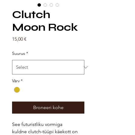
Clutch
Moon Rock
Price
15,00 €
Suurus
*
Värv
*
Broneeri kohe
See futuristliku vormiga
kuldne clutch-tüüpi käekott on