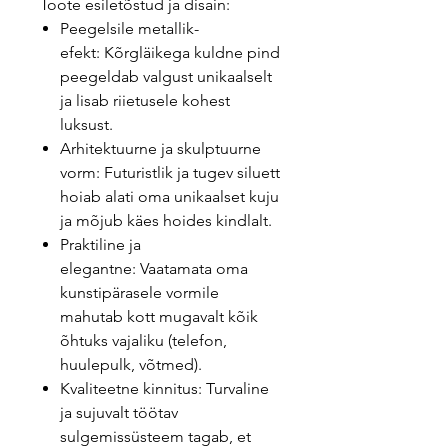
Toote esiletõstud ja disain:
Peegelsile metallik-
efekt: Kõrgläikega kuldne pind
peegeldab valgust unikaalselt
ja lisab riietusele kohest
luksust.
Arhitektuurne ja skulptuurne
vorm: Futuristlik ja tugev siluett
hoiab alati oma unikaalset kuju
ja mõjub käes hoides kindlalt.
Praktiline ja
elegantne: Vaatamata oma
kunstipärasele vormile
mahutab kott mugavalt kõik
õhtuks vajaliku (telefon,
huulepulk, võtmed).
Kvaliteetne kinnitus: Turvaline
ja sujuvalt töötav
sulgemissüsteem tagab, et