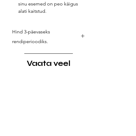
sinu esemed on peo käigus
alati kaitstud.
Hind 3-päevaseks
rendiperioodiks.
Kui soovid pikemat laenutust (nt
reisiks või välismaiseks festivaliks),
Vaata veel
anna meile teada – teeme
hinnapakkumise ja lepime eraldi
kokku.