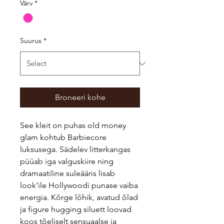
Värv
*
Suurus
*
Broneeri kohe
See kleit on puhas old money
glam kohtub Barbiecore
luksusega. Sädelev litterkangas
püüab iga valguskiire ning
dramaatiline suleääris lisab
look’ile Hollywoodi punase vaiba
energia. Kõrge lõhik, avatud õlad
ja figure hugging siluett loovad
koos tõeliselt sensuaalse ja