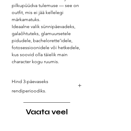
pilkupüüdva tulemuse — see on
outfit, mis ei jää kellelegi
märkamatuks.
Ideaalne valik sünnipäevadeks,
galaõhtuteks, glamuursetele
pidudele, bachelorette’idele,
fotosessioonidele või hetkedele,
kus soovid olla täielik main
character kogu ruumis.
Hind 3-päevaseks
rendiperioodiks.
Kui soovid pikemat laenutust (nt
reisiks või välismaiseks festivaliks),
Vaata veel
anna meile teada – teeme
hinnapakkumise ja lepime eraldi
kokku.