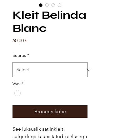
Kleit Belinda
Blanc
Price
60,00 €
Suurus
*
Värv
*
Broneeri kohe
See luksuslik satiinkleit
sulgedega kaunistatud kaelusega