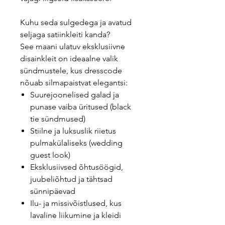
Kuhu seda sulgedega ja avatud
seljaga satiinkleiti kanda?
See maani ulatuv eksklusiivne
disainkleit on ideaalne valik
sündmustele, kus dresscode
nõuab silmapaistvat elegantsi:
Suurejoonelised galad ja
punase vaiba üritused (black
tie sündmused)
Stiilne ja luksuslik riietus
pulmakülaliseks (wedding
guest look)
Eksklusiivsed õhtusöögid,
juubeliõhtud ja tähtsad
sünnipäevad
Ilu- ja missivõistlused, kus
lavaline liikumine ja kleidi