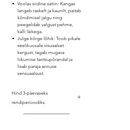
Voolav siidine satiin: Kangas
langeb raskelt ja kaunilt, paitab
kõndimisel jalgu ning
peegeldab valgust pehme,
kalli läikega.
Julge kõrge lõhik: Toob pikale
seelikuosale visuaalset
kergust, tagab mugava
liikumise tantsupõrandal ja
lisab paraja annuse
sensuaalsust.
Hind 3-päevaseks
rendiperioodiks.
Kui soovid pikemat laenutust (nt
reisiks või välismaiseks festivaliks),
Vaata veel
anna meile teada – teeme