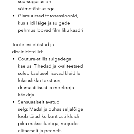
suursugusus on
võtmetähtsusega
Glamuursed fotosessioonid,
kus siidi läige ja sulgede
pehmus loovad filmiliku kaadri
Toote esiletõstud ja
disainidetailid:
Couture-stiilis sulgedega
kaelus: Tihedad ja kvaliteetsed
suled kaelusel lisavad kleidile
luksuslikku tekstuuri,
dramaatilisust ja moelooja
käekirja.
Sensuaalselt avatud
selg: Madal ja puhas seljalõige
loob täiusliku kontrasti kleidi
pika maksisiluetiga, mõjudes
elitaarselt ja peenelt.