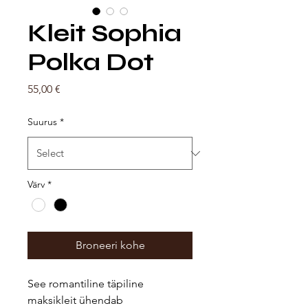
Kleit Sophia
Polka Dot
Price
55,00 €
Suurus
*
Värv
*
Broneeri kohe
See romantiline täpiline
maksikleit ühendab