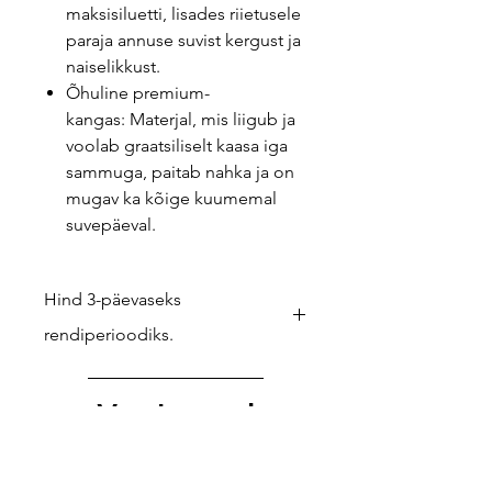
maksisiluetti, lisades riietusele
paraja annuse suvist kergust ja
naiselikkust.
Õhuline premium-
kangas: Materjal, mis liigub ja
voolab graatsiliselt kaasa iga
sammuga, paitab nahka ja on
mugav ka kõige kuumemal
suvepäeval.
Hind 3-päevaseks
rendiperioodiks.
Kui soovid pikemat laenutust (nt
reisiks või välismaiseks festivaliks),
Vaata veel
anna meile teada – teeme
hinnapakkumise ja lepime eraldi
kokku.