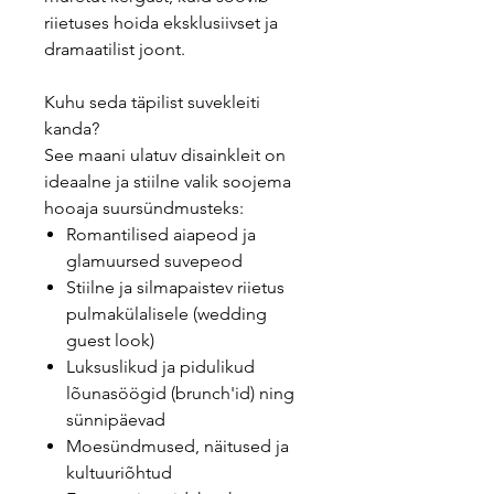
riietuses hoida eksklusiivset ja
dramaatilist joont.
Kuhu seda täpilist suvekleiti
kanda?
See maani ulatuv disainkleit on
ideaalne ja stiilne valik soojema
hooaja suursündmusteks:
Romantilised aiapeod ja
glamuursed suvepeod
Stiilne ja silmapaistev riietus
pulmakülalisele (wedding
guest look)
Luksuslikud ja pidulikud
lõunasöögid (brunch'id) ning
sünnipäevad
Moesündmused, näitused ja
kultuuriõhtud