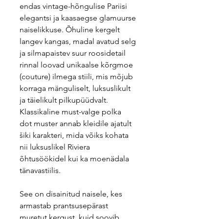
endas vintage-hõngulise Pariisi
elegantsi ja kaasaegse glamuurse
naiselikkuse. Õhuline kergelt
langev kangas, madal avatud selg
ja silmapaistev suur roosidetail
rinnal loovad unikaalse kõrgmoe
(couture) ilmega stiili, mis mõjub
korraga mänguliselt, luksuslikult
ja täielikult pilkupüüdvalt.
Klassikaline must-valge polka
dot muster annab kleidile ajatult
šiki karakteri, mida võiks kohata
nii luksuslikel Riviera
õhtusöökidel kui ka moenädala
tänavastiilis.
See on disainitud naisele, kes
armastab prantsusepärast
muretut kergust, kuid soovib