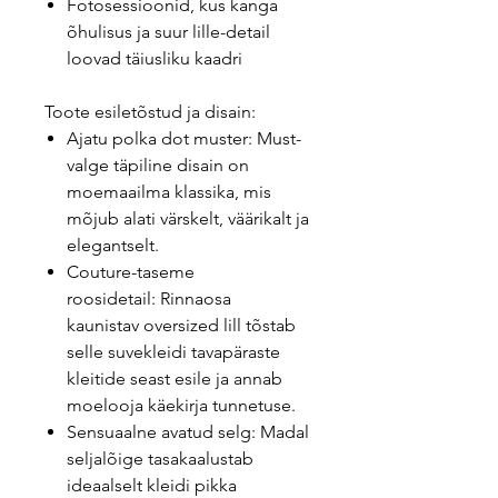
Fotosessioonid, kus kanga
õhulisus ja suur lille-detail
loovad täiusliku kaadri
Toote esiletõstud ja disain:
Ajatu polka dot muster: Must-
valge täpiline disain on
moemaailma klassika, mis
mõjub alati värskelt, väärikalt ja
elegantselt.
Couture-taseme
roosidetail: Rinnaosa
kaunistav oversized lill tõstab
selle suvekleidi tavapäraste
kleitide seast esile ja annab
moelooja käekirja tunnetuse.
Sensuaalne avatud selg: Madal
seljalõige tasakaalustab
ideaalselt kleidi pikka