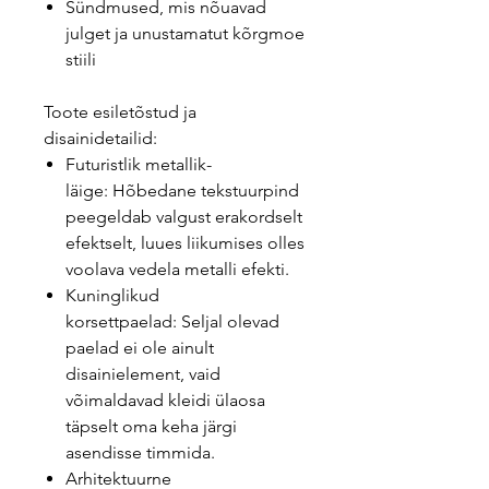
Sündmused, mis nõuavad
julget ja unustamatut kõrgmoe
stiili
Toote esiletõstud ja
disainidetailid:
Futuristlik metallik-
läige: Hõbedane tekstuurpind
peegeldab valgust erakordselt
efektselt, luues liikumises olles
voolava vedela metalli efekti.
Kuninglikud
korsettpaelad: Seljal olevad
paelad ei ole ainult
disainielement, vaid
võimaldavad kleidi ülaosa
täpselt oma keha järgi
asendisse timmida.
Arhitektuurne