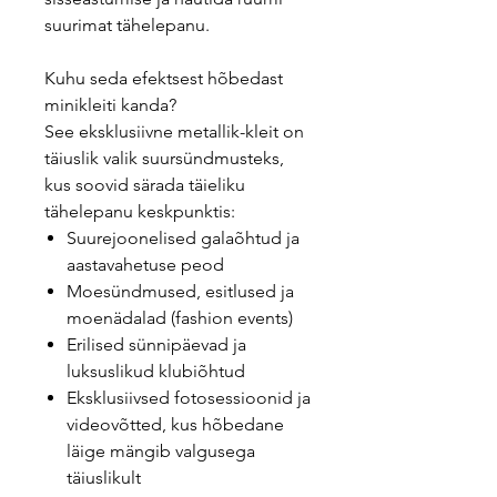
suurimat tähelepanu.
Kuhu seda efektsest hõbedast
minikleiti kanda?
See eksklusiivne metallik-kleit on
täiuslik valik suursündmusteks,
kus soovid särada täieliku
tähelepanu keskpunktis:
Suurejoonelised galaõhtud ja
aastavahetuse peod
Moesündmused, esitlused ja
moenädalad (fashion events)
Erilised sünnipäevad ja
luksuslikud klubiõhtud
Eksklusiivsed fotosessioonid ja
videovõtted, kus hõbedane
läige mängib valgusega
täiuslikult