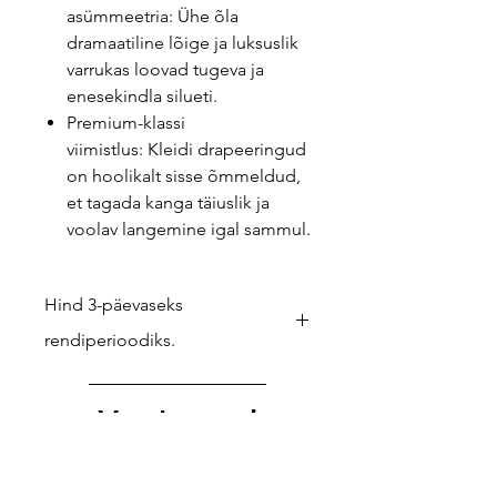
asümmeetria: Ühe õla
dramaatiline lõige ja luksuslik
varrukas loovad tugeva ja
enesekindla silueti.
Premium-klassi
viimistlus: Kleidi drapeeringud
on hoolikalt sisse õmmeldud,
et tagada kanga täiuslik ja
voolav langemine igal sammul.
Hind 3-päevaseks
rendiperioodiks.
Kui soovid pikemat laenutust (nt
reisiks või välismaiseks festivaliks),
Vaata veel
anna meile teada – teeme
hinnapakkumise ja lepime eraldi
kokku.