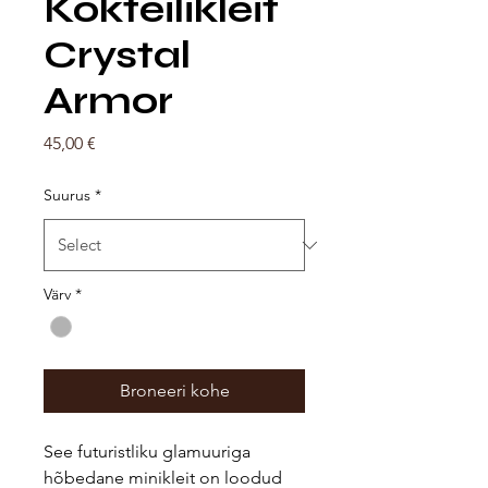
Kokteilikleit
Crystal
Armor
Price
45,00 €
Suurus
*
Värv
*
Broneeri kohe
See futuristliku glamuuriga
hõbedane minikleit on loodud