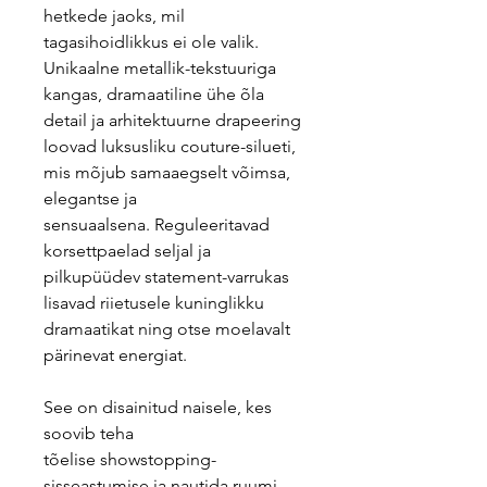
hetkede jaoks, mil
tagasihoidlikkus ei ole valik.
Unikaalne metallik-tekstuuriga
kangas, dramaatiline ühe õla
detail ja arhitektuurne drapeering
loovad luksusliku couture-silueti,
mis mõjub samaaegselt võimsa,
elegantse ja
sensuaalsena. Reguleeritavad
korsettpaelad seljal ja
pilkupüüdev statement-varrukas
lisavad riietusele kuninglikku
dramaatikat ning otse moelavalt
pärinevat energiat.
See on disainitud naisele, kes
soovib teha
tõelise showstopping-
sisseastumise ja nautida ruumi