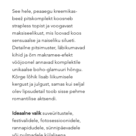
See hele, peaaegu kreemikas-
beež pitskomplekt koosneb
strapless topist ja voogavast
maksiseelikust, mis loovad koos
sensuaalse ja naiseliku silueti.
Detailne pitsimuster, läbikumavad
kihid ja õrn makramee-efekt
vööjoonel annavad komplektile
unikaalse boho-glamuuri hõngu.
Kõrge lõhik lisab liikumisele
kergust ja julgust, samas kui seljal
olev lipsudetail toob sisse pehme
romantilise aktsendi.
Ideaalne valik
suveüritustele,
festivalidele, fotosessioonidele,
rannapidudele, sünnipäevadele
või pulmadele külalisena.