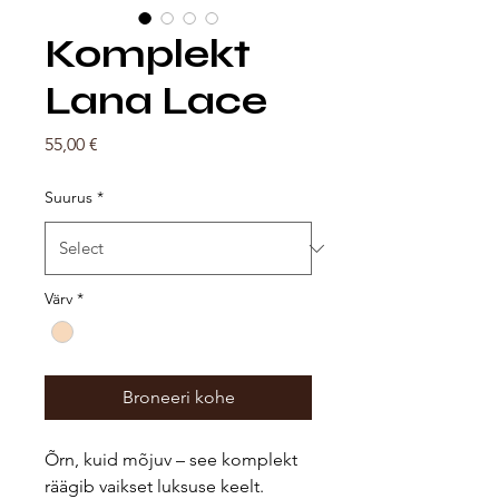
Komplekt
Lana Lace
Price
55,00 €
Suurus
*
Värv
*
Broneeri kohe
Õrn, kuid mõjuv – see komplekt
räägib vaikset luksuse keelt.