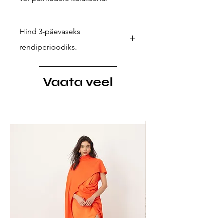
Hind 3-päevaseks
rendiperioodiks.
Kui soovid pikemat laenutust (nt
reisiks või välismaiseks festivaliks),
Vaata veel
anna meile teada – teeme
hinnapakkumise ja lepime eraldi
kokku.