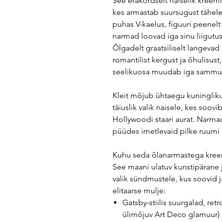
See erakordselt naiselik kreemi
kes armastab suursugust tähele
puhas V-kaelus, figuuri peenelt
narmad loovad iga sinu liigutus
Õlgadelt graatsiliselt langeva
romantilist kergust ja õhulisust, 
seelikuosa muudab iga sammu t
Kleit mõjub ühtaegu kuninglikul
täiuslik valik naisele, kes soov
Hollywoodi staari aurat. Narmad
püüdes imetlevaid pilke ruumi 
Kuhu seda õlanarmastega kreem
See maani ulatuv kunstipärane 
valik sündmustele, kus soovid 
elitaarse mulje:
Gatsby-stiilis suurgalad, retr
ülimõjuv Art Deco glamuur)