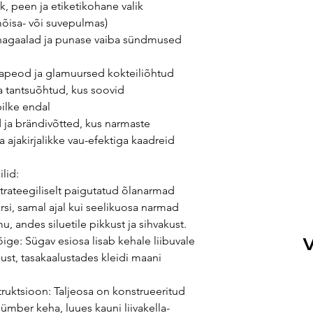
k, peen ja etiketikohane valik
mõisa- või suvepulmas)
nnagaalad ja punase vaiba sündmused
mapeod ja glamuursed kokteiliõhtud
a tantsuõhtud, kus soovid
pilke endal
 ja brändivõtted, kus narmaste
a ajakirjalikke vau-efektiga kaadreid
ilid:
rateegiliselt paigutatud õlanarmad
si, samal ajal kui seelikuosa narmad
, andes siluetile pikkust ja sihvakust.
õige: Sügav esiosa lisab kehale liibuvale
V
ust, tasakaalustades kleidi maani
struktsioon: Taljeosa on konstrueeritud
 ümber keha, luues kauni liivakella-