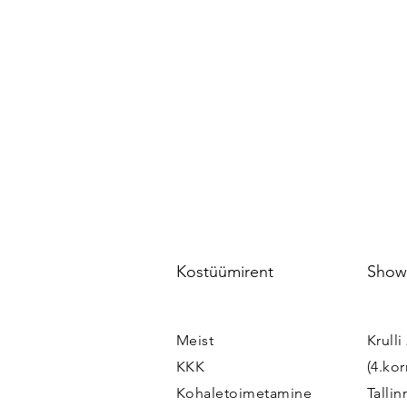
Kostüümirent
Show
Meist
Krull
KKK
(4.kor
Kohaletoimetamine
Tallin