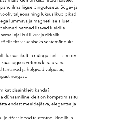
kas maksikleit on disainitud naisele,
panu ilma liigse pingutuseta. Sügav ja
 vooliv taljeosa ning luksuslikud pikad
ega lummava ja magnetilise silueti.
d pehmed narmad lisavad kleidile
samal ajal kui liikuv ja rikkalik
õeliseks visuaalseks vaatemänguks.
t, luksuslikult ja mänguliselt – see on
ib kaasaegses võtmes kiirata vana
 tantsivad ja helgivad valguses,
igast nurgast.
ikat disainkleiti kanda?
ja dünaamiline kleit on kompromissitu
jätta endast meeldejääva, elegantse ja
o- ja džässipeod (autentne, kinolik ja