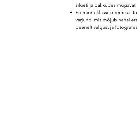
silueti ja pakkudes mugavat t
Premium-klassi kreemikas to
varjund, mis mõjub nahal era
peenelt valgust ja fotografee