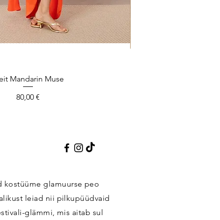
eit Mandarin Muse
Quick View
Midikleit
Q
Price
80,00 €
eid kostüüme glamuurse peo
alikust leiad nii pilkupüüdvaid
estivali-glämmi, mis aitab sul