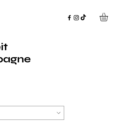
it
agne