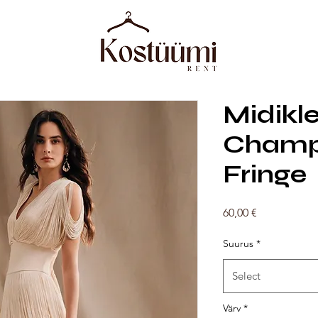
Midikle
Champ
Fringe
Price
60,00 €
Suurus
*
Select
Värv
*