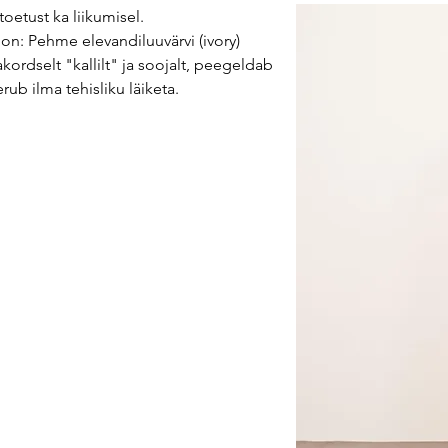
oetust ka liikumisel.
on: Pehme elevandiluuvärvi (ivory)
kordselt "kallilt" ja soojalt, peegeldab
rub ilma tehisliku läiketa.