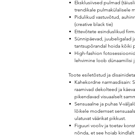
Eksklusiivsed pulmad (täiusli
trendikale pulmakülalisele 
Pidulikud vastuvõtud, auhi
(creative black tie)
Ettevõtete esinduslikud fir
Sünnipäevad, juubeligalad j
tantsupõrandal hoida kõiki 
High-fashion fotosessioonid
lehvimine loob dünaamilisi j
Toote esiletõstud ja disainideta
Kahekordne narmasdisain: St
raamivad dekolteed ja käevar
pikendavad visuaalselt sammu
Sensuaalne ja puhas V-väljal
lõikele modernset sensuaals
ulatuvat väärikat pikkust.
Figuuri vooliv ja toetav kon
nõnda, et see hoiab kindlalt