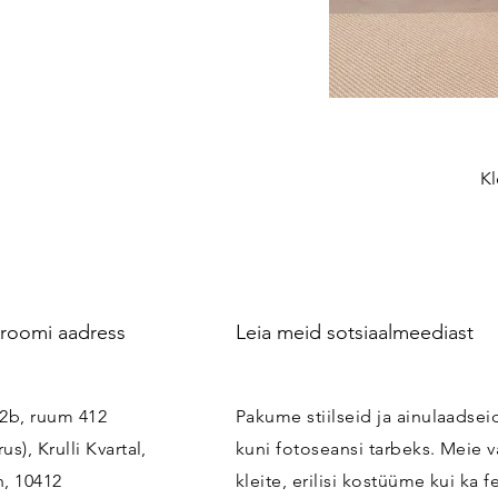
Kl
roomi aadress
Leia meid sotsiaalmeediast
i 2b, ruum 412
Pakume stiilseid ja ainulaads
rus), Krulli Kvartal,
kuni fotoseansi tarbeks. Meie v
n, 10412
kleite, erilisi kostüüme kui ka f