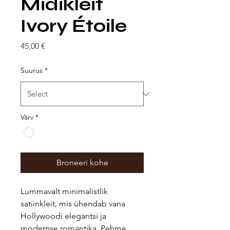
Midikleit
Ivory Étoile
Price
45,00 €
Suurus
*
Värv
*
Broneeri kohe
Lummavalt minimalistlik
satiinkleit, mis ühendab vana
Hollywoodi elegantsi ja
modernse romantika. Pehme