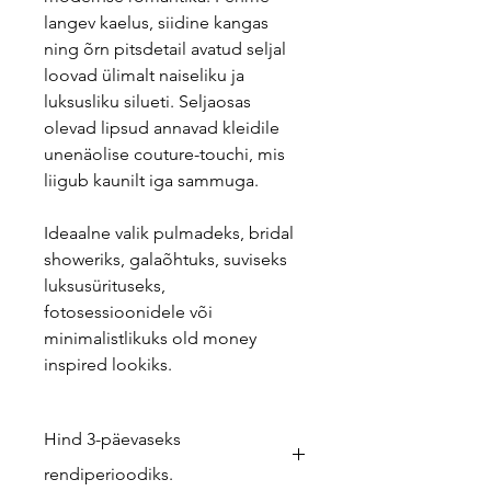
langev kaelus, siidine kangas
ning õrn pitsdetail avatud seljal
loovad ülimalt naiseliku ja
luksusliku silueti. Seljaosas
olevad lipsud annavad kleidile
unenäolise couture-touchi, mis
liigub kaunilt iga sammuga.
Ideaalne valik pulmadeks, bridal
showeriks, galaõhtuks, suviseks
luksusürituseks,
fotosessioonidele või
minimalistlikuks old money
inspired lookiks.
Hind 3-päevaseks
rendiperioodiks.