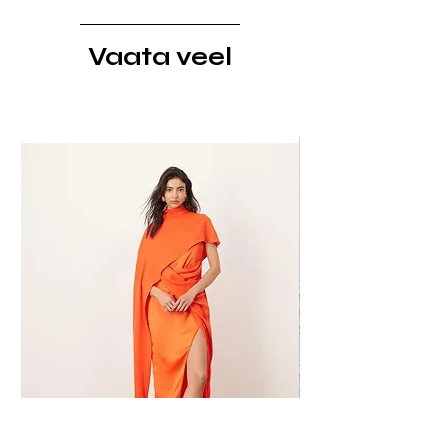
Kui soovid pikemat laenutust (nt
reisiks või valismaiseks festivaliks),
Vaata veel
anna meile teada - teeme
hinnapakkumise ja lepime eraldi
kokku.